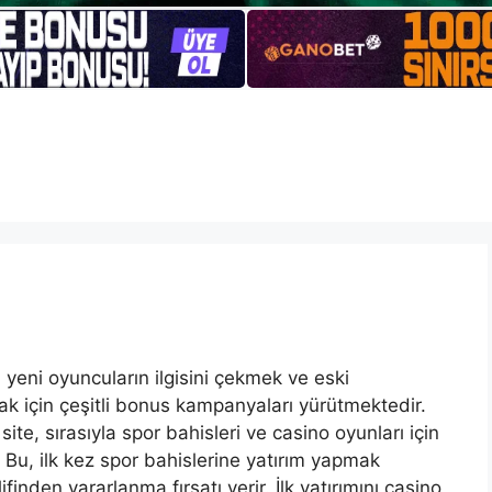
 yeni oyuncuların ilgisini çekmek ve eski
ak için çeşitli bonus kampanyaları yürütmektedir.
e, sırasıyla spor bahisleri ve casino oyunları için
 Bu, ilk kez spor bahislerine yatırım yapmak
inden yararlanma fırsatı verir. İlk yatırımını casino