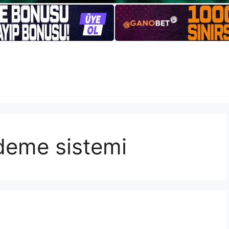
ödeme sistemi