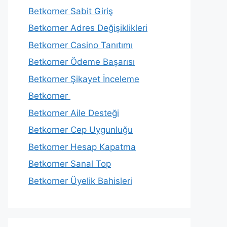
Betkorner Sabit Giriş
Betkorner Adres Değişiklikleri
Betkorner Casino Tanıtımı
Betkorner Ödeme Başarısı
Betkorner Şikayet İnceleme
Betkorner
Betkorner Aile Desteği
Betkorner Cep Uygunluğu
Betkorner Hesap Kapatma
Betkorner Sanal Top
Betkorner Üyelik Bahisleri