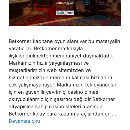
Betkorner kaç tane oyun alanı var bu materyalin
yaratıcıları Betkorner markasıyla
ilişkilendirilmekten memnuniyet duymaktadır.
Markamızın hızla yaygınlaşması ve
müşterilerimizin web sitemizden ve
hizmetlerimizden memnun kalması bizi daha
çok çalışmaya itiyor. Markamızın tek oyuncular
için en güvenilir çevrimiçi casino olması
okuyucularımız için şaşırtıcı değildir Betkorner
altyapısına sahip casino siteleri arasında
Betkorner kolay para kazanma açısından en …
Devamını oku