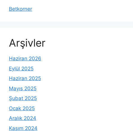
Betkorner
Arşivler
Haziran 2026
Eylül 2025
Haziran 2025
Mayıs 2025
Şubat 2025
Ocak 2025
Aralık 2024
Kasım 2024