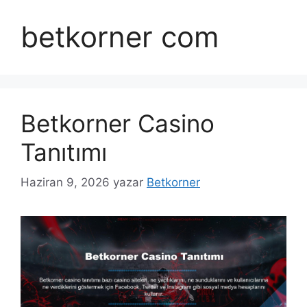
betkorner com
Betkorner Casino
Tanıtımı
Haziran 9, 2026
yazar
Betkorner