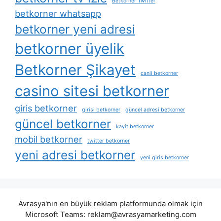
Betkorner Twitter
betkorner whatsapp
betkorner yeni adresi
betkorner üyelik
Betkorner Şikayet
canli betkorner
casino sitesi betkorner
giris betkorner
girisi betkorner
güncel adresi betkorner
güncel betkorner
kayit betkorner
mobil betkorner
twitter betkorner
yeni adresi betkorner
yeni giris betkorner
Avrasya'nın en büyük reklam platformunda olmak için
Microsoft Teams:
reklam@avrasyamarketing.com