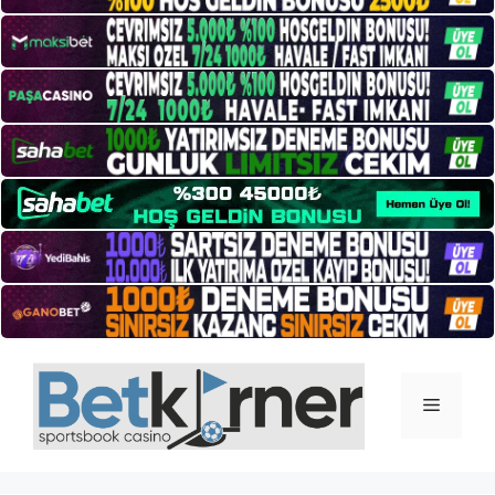
İçeriğe
atla
Menü