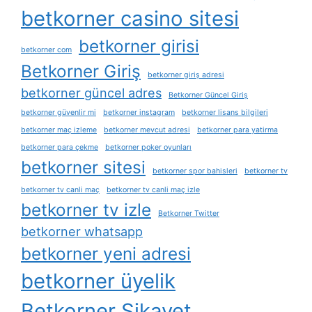
betkorner casino sitesi
betkorner girisi
betkorner com
Betkorner Giriş
betkorner giriş adresi
betkorner güncel adres
Betkorner Güncel Giriş
betkorner güvenlir mi
betkorner instagram
betkorner lisans bilgileri
betkorner maç izleme
betkorner mevcut adresi
betkorner para yatirma
betkorner para çekme
betkorner poker oyunları
betkorner sitesi
betkorner spor bahisleri
betkorner tv
betkorner tv canli maç
betkorner tv canli maç izle
betkorner tv izle
Betkorner Twitter
betkorner whatsapp
betkorner yeni adresi
betkorner üyelik
Betkorner Şikayet