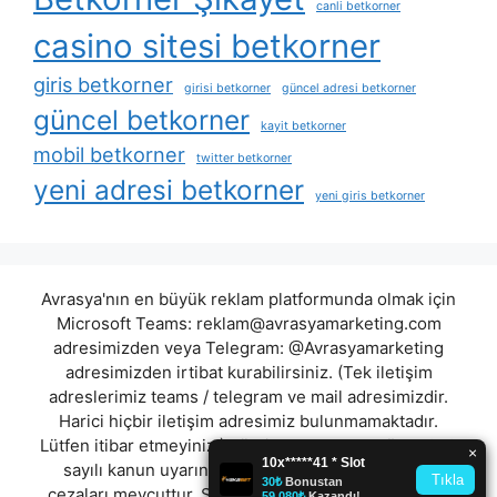
canli betkorner
casino sitesi betkorner
giris betkorner
girisi betkorner
güncel adresi betkorner
güncel betkorner
kayit betkorner
mobil betkorner
twitter betkorner
yeni adresi betkorner
yeni giris betkorner
Avrasya'nın en büyük reklam platformunda olmak için
Microsoft Teams:
reklam@avrasyamarketing.com
adresimizden veya Telegram: @Avrasyamarketing
adresimizden irtibat kurabilirsiniz. (Tek iletişim
adreslerimiz teams / telegram ve mail adresimizdir.
Harici hiçbir iletişim adresimiz bulunmamaktadır.
Lütfen itibar etmeyiniz.) Türkiye yasalarına göre 7258
sayılı kanun uyarınca yasa dışı bahis oynamanın
cezaları mevcuttur. Şu an bulunduğunuz site hiç bir