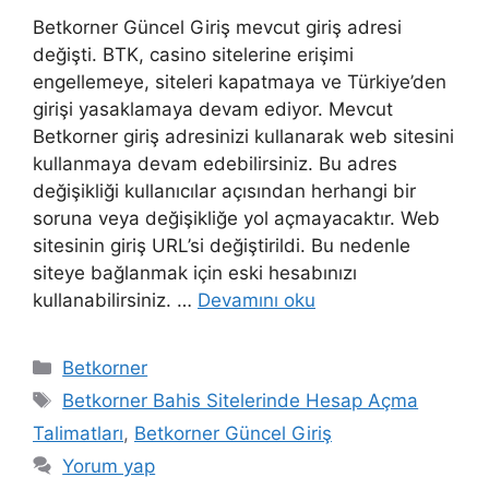
Betkorner Güncel Giriş mevcut giriş adresi
değişti. BTK, casino sitelerine erişimi
engellemeye, siteleri kapatmaya ve Türkiye’den
girişi yasaklamaya devam ediyor. Mevcut
Betkorner giriş adresinizi kullanarak web sitesini
kullanmaya devam edebilirsiniz. Bu adres
değişikliği kullanıcılar açısından herhangi bir
soruna veya değişikliğe yol açmayacaktır. Web
sitesinin giriş URL’si değiştirildi. Bu nedenle
siteye bağlanmak için eski hesabınızı
kullanabilirsiniz. …
Devamını oku
Kategoriler
Betkorner
Etiketler
Betkorner Bahis Sitelerinde Hesap Açma
Talimatları
,
Betkorner Güncel Giriş
Yorum yap