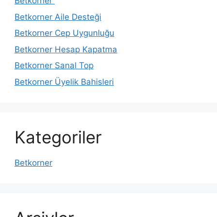
Betkorner
Betkorner Aile Desteği
Betkorner Cep Uygunluğu
Betkorner Hesap Kapatma
Betkorner Sanal Top
Betkorner Üyelik Bahisleri
Kategoriler
Betkorner