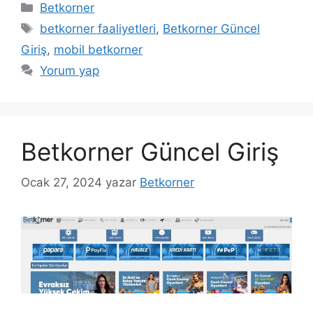
Kategoriler
Betkorner
Etiketler
betkorner faaliyetleri
,
Betkorner Güncel
Giriş
,
mobil betkorner
Yorum yap
Betkorner Güncel Giriş
Ocak 27, 2024
yazar
Betkorner