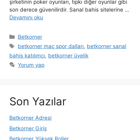
şirketinin poker oyunları, tıpkı diğer oyunlar gibi
son derece güvenilirdir. Sanal bahis sitelerine …
Devamını oku
Kategoriler
Betkorner
Etiketler
betkorner maç spor dalları
,
betkorner sanal
bahis katılımcı
,
betkorner üyelik
Yorum yap
Son Yazılar
Betkorner Adresi
Betkorner Giriş
Betkorner Yüksek Roller