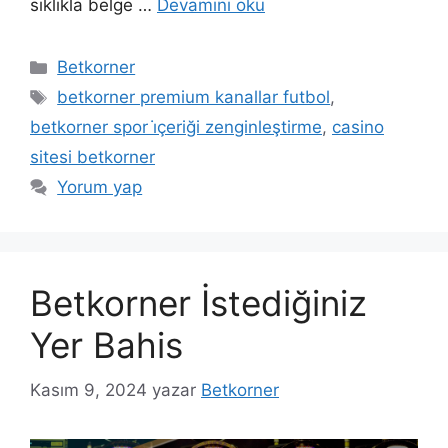
sıklıkla belge …
Devamını oku
Kategoriler
Betkorner
Etiketler
betkorner premium kanallar futbol
,
betkorner spor i̇çeriği zenginleştirme
,
casino
sitesi betkorner
Yorum yap
Betkorner İstediğiniz
Yer Bahis
Kasım 9, 2024
yazar
Betkorner