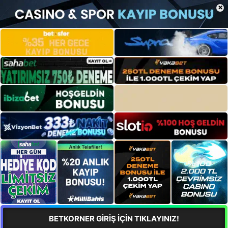
×
BETKORNER GİRİŞ İÇİN TIKLAYINIZ!