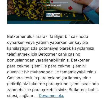
Betkorner uluslararası faaliyet bir casinoda
oynarken veya yatırım yaparken bir kayıpla
karşılaştığınızda potansiyel olarak kayıplarınızı
telafi etmek için Betkorner canlı casino
bonuslarından yararlanabilirsiniz. Betkorner
para çekme işlemi ile para çekme işlemini
güvenilir bir muhasebeci ile tamamlayabilirsiniz.
Casino sitesinin para çekme şartlarını yerine
getirdiğiniz takdirde para çekme işlemi sırasında
zahmetsizce para çekebilirsiniz. Betkorner bahis
sitesi, sağlam …
Devamını oku