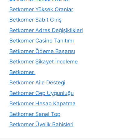
Betkorner Yüksek Oranlar
Betkorner Sabit Giriş
Betkorner Adres Değişiklikleri
Betkorner Casino Tanıtımı
Betkorner Ödeme Başarısı
Betkorner Şikayet İnceleme
Betkorner
Betkorner Aile Desteği
Betkorner Cep Uygunluğu
Betkorner Hesap Kapatma
Betkorner Sanal Top
Betkorner Üyelik Bahisleri