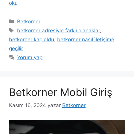
oku
Kategoriler
Betkorner
Etiketler
betkorner adresiyle farklı olanaklar
,
betkorner kaç oldu
,
betkorner nasıl i̇letişime
geçilir
Yorum yap
Betkorner Mobil Giriş
Kasım 16, 2024
yazar
Betkorner