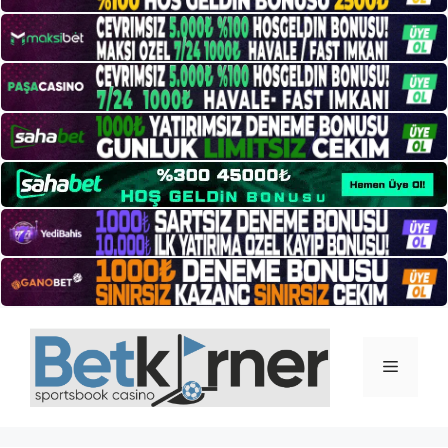
İçeriğe
atla
Menü