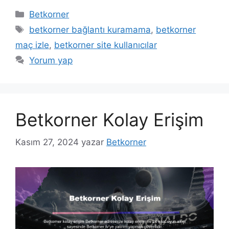
Kategoriler
Betkorner
Etiketler
betkorner bağlantı kuramama
,
betkorner
maç izle
,
betkorner site kullanıcılar
Yorum yap
Betkorner Kolay Erişim
Kasım 27, 2024
yazar
Betkorner