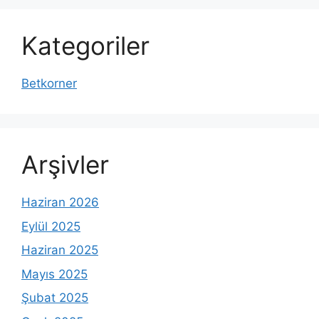
Kategoriler
Betkorner
Arşivler
Haziran 2026
Eylül 2025
Haziran 2025
Mayıs 2025
Şubat 2025