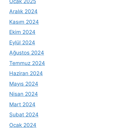
Ocak 2025
Aralık 2024
Kasım 2024
Ekim 2024
Eylül 2024
Ağustos 2024
Temmuz 2024
Haziran 2024
Mayıs 2024
Nisan 2024
Mart 2024
Şubat 2024
Ocak 2024