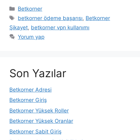
Kategoriler
Betkorner
Etiketler
betkorner ödeme başarısı
,
Betkorner
Şikayet
,
betkorner vpn kullanımı
Yorum yap
Son Yazılar
Betkorner Adresi
Betkorner Giriş
Betkorner Yüksek Roller
Betkorner Yüksek Oranlar
Betkorner Sabit Giriş