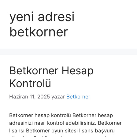
yeni adresi
betkorner
Betkorner Hesap
Kontrolü
Haziran 11, 2025
yazar
Betkorner
Betkorner hesap kontrolü Betkorner hesap
adresinizi nasıl kontrol edebilirsiniz. Betkorner
lisansı Betkorner oyun sitesi lisans başvuru