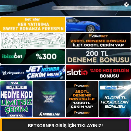
×
BETKORNER GİRİŞ İÇİN TIKLAYINIZ!