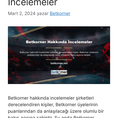
İncelemeler
Mart 2, 2024
yazar
Betkorner
Betkorner hakkında i̇ncelemeler şirketleri
derecelendiren kişiler, Betkorner üyelerinin
puanlarından da anlaşılacağı üzere olumlu bir
bakış açısına sahiptir. Şu anda Betkorner