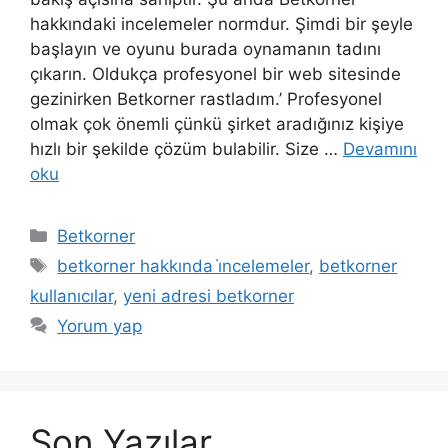
hakkındaki incelemeler normdur. Şimdi bir şeyle
başlayın ve oyunu burada oynamanın tadını
çıkarın. Oldukça profesyonel bir web sitesinde
gezinirken Betkorner rastladım.’ Profesyonel
olmak çok önemli çünkü şirket aradığınız kişiye
hızlı bir şekilde çözüm bulabilir. Size …
Devamını
oku
Kategoriler
Betkorner
Etiketler
betkorner hakkında i̇ncelemeler
,
betkorner
kullanıcılar
,
yeni adresi betkorner
Yorum yap
Son Yazılar