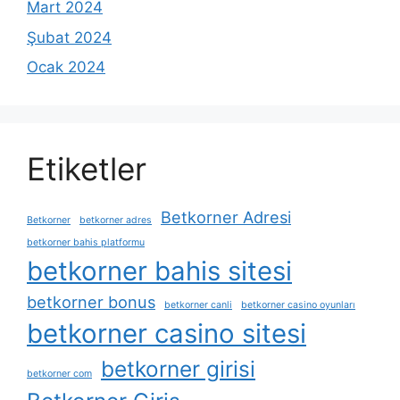
Mart 2024
Şubat 2024
Ocak 2024
Etiketler
Betkorner Adresi
Betkorner
betkorner adres
betkorner bahis platformu
betkorner bahis sitesi
betkorner bonus
betkorner canli
betkorner casino oyunları
betkorner casino sitesi
betkorner girisi
betkorner com