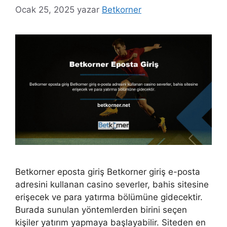
Ocak 25, 2025
yazar
Betkorner
Betkorner eposta giriş Betkorner giriş e-posta
adresini kullanan casino severler, bahis sitesine
erişecek ve para yatırma bölümüne gidecektir.
Burada sunulan yöntemlerden birini seçen
kişiler yatırım yapmaya başlayabilir. Siteden en