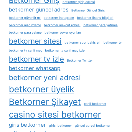
Betkorner Giriş
betkorner giriş adresi
betkorner güncel adres
Betkorner Güncel Giriş
betkorner güvenlir mi
betkorner instagram
betkorner lisans bilgileri
betkorner maç izleme
betkorner mevcut adresi
betkorner para yatirma
betkorner para çekme
betkorner poker oyunları
betkorner sitesi
betkorner spor bahisleri
betkorner tv
betkorner tv canli maç
betkorner tv canli maç izle
betkorner tv izle
Betkorner Twitter
betkorner whatsapp
betkorner yeni adresi
betkorner üyelik
Betkorner Şikayet
canli betkorner
casino sitesi betkorner
giris betkorner
girisi betkorner
güncel adresi betkorner