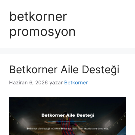
betkorner
promosyon
Betkorner Aile Desteği
Haziran 6, 2026
yazar
Betkorner