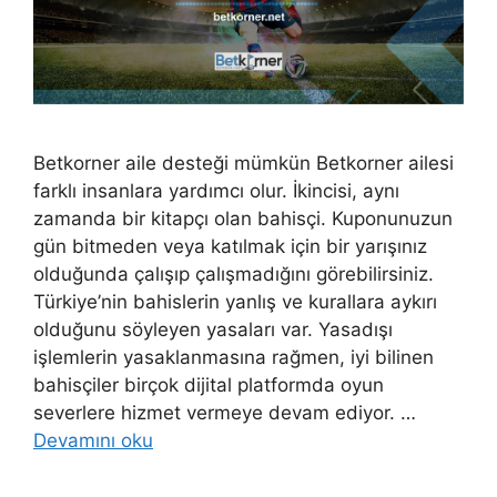
Betkorner aile desteği mümkün Betkorner ailesi
farklı insanlara yardımcı olur. İkincisi, aynı
zamanda bir kitapçı olan bahisçi. Kuponunuzun
gün bitmeden veya katılmak için bir yarışınız
olduğunda çalışıp çalışmadığını görebilirsiniz.
Türkiye’nin bahislerin yanlış ve kurallara aykırı
olduğunu söyleyen yasaları var. Yasadışı
işlemlerin yasaklanmasına rağmen, iyi bilinen
bahisçiler birçok dijital platformda oyun
severlere hizmet vermeye devam ediyor. …
Devamını oku