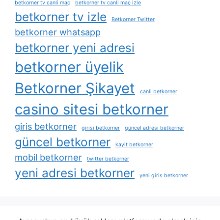
betkorner tv canli maç
betkorner tv canli maç izle
betkorner tv izle
Betkorner Twitter
betkorner whatsapp
betkorner yeni adresi
betkorner üyelik
Betkorner Şikayet
canli betkorner
casino sitesi betkorner
giris betkorner
girisi betkorner
güncel adresi betkorner
güncel betkorner
kayit betkorner
mobil betkorner
twitter betkorner
yeni adresi betkorner
yeni giris betkorner