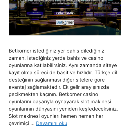
Betkorner istediğiniz yer bahis dilediğiniz
zaman, istediğiniz yerde bahis ve casino
oyunlarına katılabilirsiniz. Aynı zamanda siteye
kayıt olma süreci de basit ve hızlıdır. Türkçe dil
desteğinin sağlanması diğer sitelere göre
avantaj sağlamaktadır. Ek gelir arayışınızda
gecikmekten kaçının. Betkorner casino
oyunlarını başarıyla oynayarak slot makinesi
oyunlarının dünyasını yeniden keşfedeceksiniz.
Slot makinesi oyunları hemen hemen her
çevrimiçi …
Devamını oku