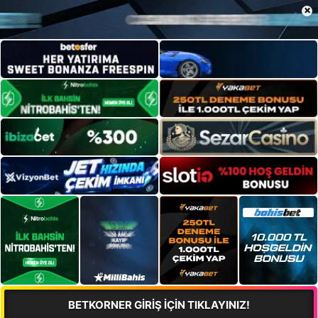
×
BETKORNER GİRİŞ İÇİN TIKLAYINIZ!