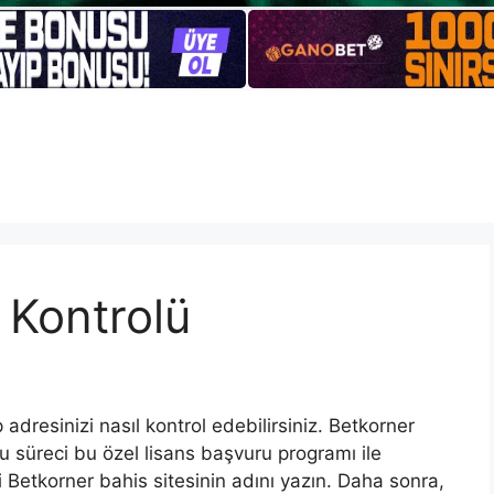
 Kontrolü
dresinizi nasıl kontrol edebilirsiniz. Betkorner
ru süreci bu özel lisans başvuru programı ile
 Betkorner bahis sitesinin adını yazın. Daha sonra,