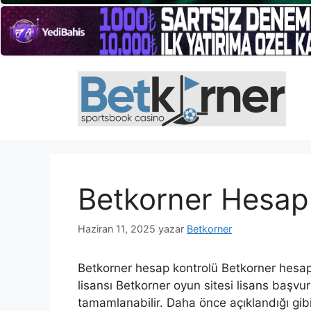
İçeriğe
atla
Betkorner Hesap
Haziran 11, 2025
yazar
Betkorner
Betkorner hesap kontrolü Betkorner hesap a
lisansı Betkorner oyun sitesi lisans başvu
tamamlanabilir. Daha önce açıklandığı gibi