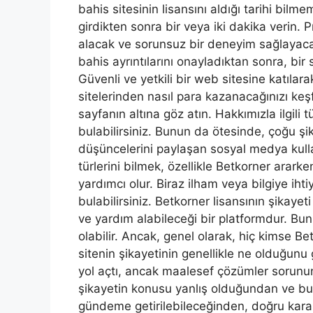
bahis sitesinin lisansını aldığı tarihi bil
girdikten sonra bir veya iki dakika verin. 
alacak ve sorunsuz bir deneyim sağlayaca
bahis ayrıntılarını onayladıktan sonra, bi
Güvenli ve yetkili bir web sitesine katıla
sitelerinden nasıl para kazanacağınızı keşf
sayfanın altına göz atın. Hakkımızla ilgili
bulabilirsiniz. Bunun da ötesinde, çoğu şik
düşüncelerini paylaşan sosyal medya kullan
türlerini bilmek, özellikle Betkorner arark
yardımcı olur. Biraz ilham veya bilgiye ihti
bulabilirsiniz. Betkorner lisansının şikaye
ve yardım alabileceği bir platformdur. Bunu
olabilir. Ancak, genel olarak, hiç kimse Be
sitenin şikayetinin genellikle ne olduğunu
yol açtı, ancak maalesef çözümler sorunun
şikayetin konusu yanlış olduğundan ve bu t
gündeme getirilebileceğinden, doğru karar