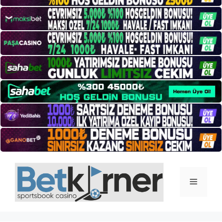
İçeriğe
atla
Menü