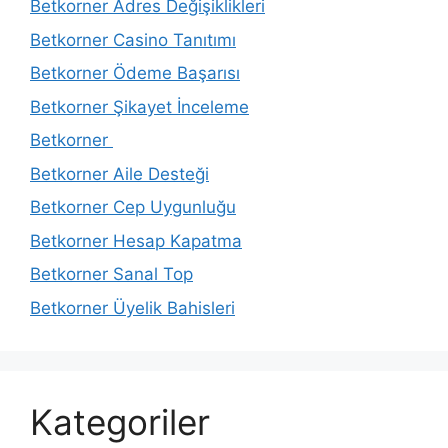
Betkorner Adres Değişiklikleri
Betkorner Casino Tanıtımı
Betkorner Ödeme Başarısı
Betkorner Şikayet İnceleme
Betkorner
Betkorner Aile Desteği
Betkorner Cep Uygunluğu
Betkorner Hesap Kapatma
Betkorner Sanal Top
Betkorner Üyelik Bahisleri
Kategoriler