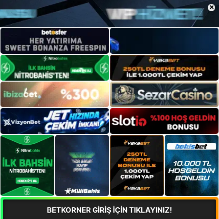
×
BETKORNER GİRİŞ İÇİN TIKLAYINIZ!