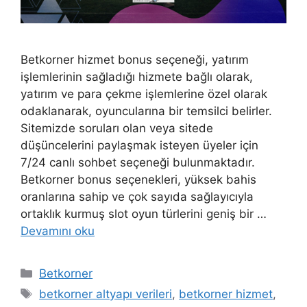
Betkorner hizmet bonus seçeneği, yatırım
işlemlerinin sağladığı hizmete bağlı olarak,
yatırım ve para çekme işlemlerine özel olarak
odaklanarak, oyuncularına bir temsilci belirler.
Sitemizde soruları olan veya sitede
düşüncelerini paylaşmak isteyen üyeler için
7/24 canlı sohbet seçeneği bulunmaktadır.
Betkorner bonus seçenekleri, yüksek bahis
oranlarına sahip ve çok sayıda sağlayıcıyla
ortaklık kurmuş slot oyun türlerini geniş bir …
Devamını oku
Kategoriler
Betkorner
Etiketler
betkorner altyapı verileri
,
betkorner hizmet
,