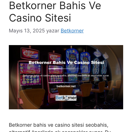
Betkorner Bahis Ve
Casino Sitesi
Mayıs 13, 2025
yazar
Betkorner
Betkorner bahis ve casino sitesi seobahis,