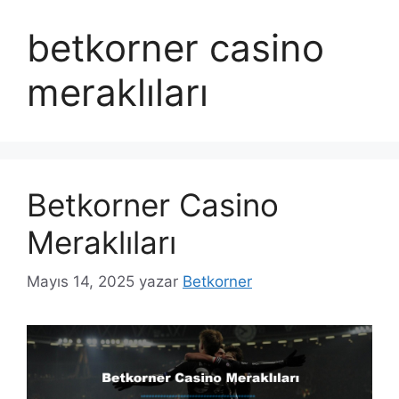
betkorner casino
meraklıları
Betkorner Casino
Meraklıları
Mayıs 14, 2025
yazar
Betkorner