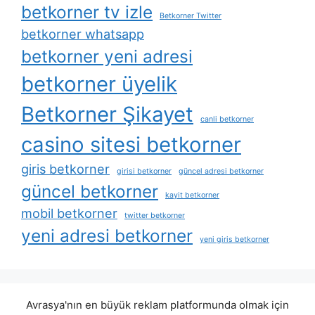
betkorner tv izle
Betkorner Twitter
betkorner whatsapp
betkorner yeni adresi
betkorner üyelik
Betkorner Şikayet
canli betkorner
casino sitesi betkorner
giris betkorner
girisi betkorner
güncel adresi betkorner
güncel betkorner
kayit betkorner
mobil betkorner
twitter betkorner
yeni adresi betkorner
yeni giris betkorner
Avrasya'nın en büyük reklam platformunda olmak için