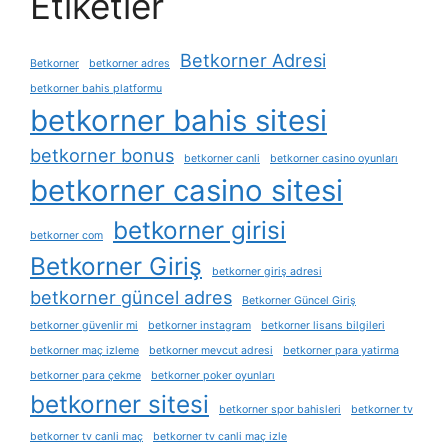
Etiketler
Betkorner Adresi
Betkorner
betkorner adres
betkorner bahis platformu
betkorner bahis sitesi
betkorner bonus
betkorner canli
betkorner casino oyunları
betkorner casino sitesi
betkorner girisi
betkorner com
Betkorner Giriş
betkorner giriş adresi
betkorner güncel adres
Betkorner Güncel Giriş
betkorner güvenlir mi
betkorner instagram
betkorner lisans bilgileri
betkorner maç izleme
betkorner mevcut adresi
betkorner para yatirma
betkorner para çekme
betkorner poker oyunları
betkorner sitesi
betkorner spor bahisleri
betkorner tv
betkorner tv canli maç
betkorner tv canli maç izle