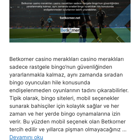
Betkorner casino meraklıları casino meraklıları
sadece rastgele bingo’nun güvenliğinden
yararlanmakla kalmaz, aynı zamanda sıradan
bingo oyuncuları hile konusunda
endişelenmeden oyunlarının tadını çıkarabilirler.
Tipik olarak, bingo siteleri, mobil seçenekler
sunarak bahisçiler için kolaylık sağlar ve her
zaman ve her yerde bingo oynamalarına izin
verir. Bu yüzden mobil seçenek olan Betkorner
tercih edilir ve yıllarca pişman olmayacağınız …
Devamını oku