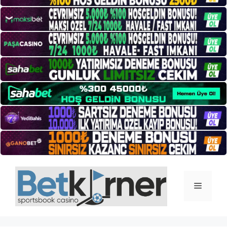
İçeriğe
atla
Menü