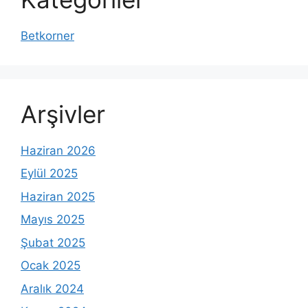
Betkorner
Arşivler
Haziran 2026
Eylül 2025
Haziran 2025
Mayıs 2025
Şubat 2025
Ocak 2025
Aralık 2024