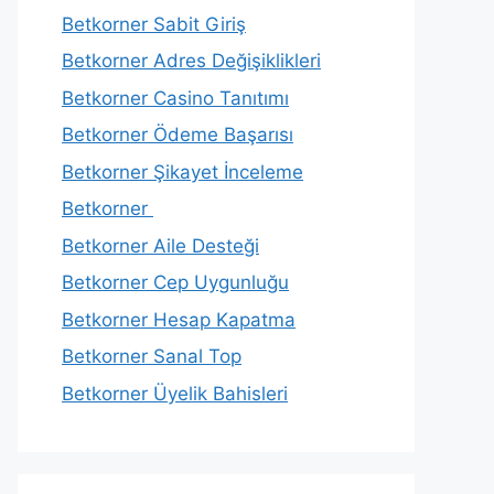
Betkorner Sabit Giriş
Betkorner Adres Değişiklikleri
Betkorner Casino Tanıtımı
Betkorner Ödeme Başarısı
Betkorner Şikayet İnceleme
Betkorner
Betkorner Aile Desteği
Betkorner Cep Uygunluğu
Betkorner Hesap Kapatma
Betkorner Sanal Top
Betkorner Üyelik Bahisleri