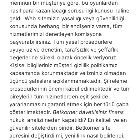
memnun bir müşteriye göre, bu oyunlardan
nasıl para kazanılacağı sorusu ilgi konusu haline
geldi. Web sitemizin yasallığı veya güvenilirliği
konusunda herhangi bir endişeniz varsa, tüm
hizmetlerimizi denetleyen komisyona
başvurabilirsiniz. Tüm yasal prosedürlere
uyuyoruz ve denetim, tarafsızlık ve şeffaflık
değerlerine sürekli olarak öncelik veriyoruz.
Kişisel bilgileriniz müşteri gizlilik politikamız
kapsamında korunmaktadır ve izniniz olmadan
üçüncü şahıslara açıklanmamaktadır. Şifreleme
prosedürlerinin önemi kabul edilmektedir ve tüm
bireylerin tüm hizmetlerden eşit şekilde
yararlanmasını garanti etmek için her türlü çaba
gösterilmektedir.
Betkorner davetlisiniz finans
hukuki analizi neden kapatıldı? En kaliteli ve en
güvenilir sitelerden biridir. Betkorner site
adresini değiştirdi mi, yeni link nasıl belirlendi,