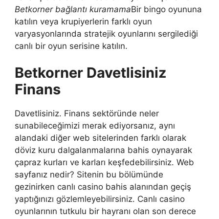
Betkorner bağlantı kuramama
Bir bingo oyununa
katılın veya krupiyerlerin farklı oyun
varyasyonlarında stratejik oyunlarını sergilediği
canlı bir oyun serisine katılın.
Betkorner Davetlisiniz
Finans
Davetlisiniz. Finans sektöründe neler
sunabileceğimizi merak ediyorsanız, aynı
alandaki diğer web sitelerinden farklı olarak
döviz kuru dalgalanmalarına bahis oynayarak
çapraz kurları ve karları keşfedebilirsiniz. Web
sayfanız nedir? Sitenin bu bölümünde
gezinirken canlı casino bahis alanından geçiş
yaptığınızı gözlemleyebilirsiniz. Canlı casino
oyunlarının tutkulu bir hayranı olan son derece