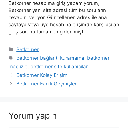
Betkorner hesabıma giriş yapamıyorum,
Betkorner yeni site adresi tüm bu soruların
cevabını veriyor. Güncellenen adres ile ana
sayfaya veya üye hesabına erişimde karşılaşılan
giriş sorunu tamamen giderilmiştir.
Kategoriler
Betkorner
Etiketler
betkorner bağlantı kuramama
,
betkorner
maç izle
,
betkorner site kullanıcılar
Betkorner Kolay Erişim
Betkorner Farklı Geçmişler
Yorum yapın