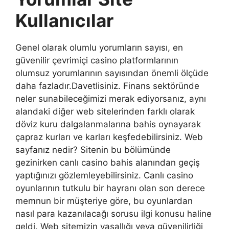
Kullanıcılar
Genel olarak olumlu yorumların sayısı, en
güvenilir çevrimiçi casino platformlarının
olumsuz yorumlarının sayısından önemli ölçüde
daha fazladır.Davetlisiniz. Finans sektöründe
neler sunabileceğimizi merak ediyorsanız, aynı
alandaki diğer web sitelerinden farklı olarak
döviz kuru dalgalanmalarına bahis oynayarak
çapraz kurları ve karları keşfedebilirsiniz. Web
sayfanız nedir? Sitenin bu bölümünde
gezinirken canlı casino bahis alanından geçiş
yaptığınızı gözlemleyebilirsiniz. Canlı casino
oyunlarının tutkulu bir hayranı olan son derece
memnun bir müşteriye göre, bu oyunlardan
nasıl para kazanılacağı sorusu ilgi konusu haline
geldi. Web sitemizin yasallığı veya güvenilirliği