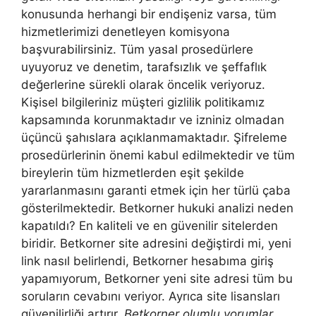
konusunda herhangi bir endişeniz varsa, tüm
hizmetlerimizi denetleyen komisyona
başvurabilirsiniz. Tüm yasal prosedürlere
uyuyoruz ve denetim, tarafsızlık ve şeffaflık
değerlerine sürekli olarak öncelik veriyoruz.
Kişisel bilgileriniz müşteri gizlilik politikamız
kapsamında korunmaktadır ve izniniz olmadan
üçüncü şahıslara açıklanmamaktadır. Şifreleme
prosedürlerinin önemi kabul edilmektedir ve tüm
bireylerin tüm hizmetlerden eşit şekilde
yararlanmasını garanti etmek için her türlü çaba
gösterilmektedir. Betkorner hukuki analizi neden
kapatıldı? En kaliteli ve en güvenilir sitelerden
biridir. Betkorner site adresini değiştirdi mi, yeni
link nasıl belirlendi, Betkorner hesabıma giriş
yapamıyorum, Betkorner yeni site adresi tüm bu
soruların cevabını veriyor. Ayrıca site lisansları
güvenilirliği artırır.
Betkorner olumlu yorumlar