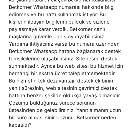
Betkorner Whatsapp numarası hakkında bilgi
edinmek ve bu hattı kullanmak istiyor. Bu
kişilerin iletişim bilgilerini bulduk ve sizlerle
paylaşmaya karar verdik. Betkorner canlı
maçlarına güvenle bahis oynayabilirsiniz.
Yardıma ihtiyacınız varsa bu numara üzerinden
Betkorner Whatsapp hattına bağlanarak destek
temsilcilerine ulaşabilirsiniz. Site resmi destek
sunmaktadır. Ayrıca bu web sitesi bu hizmet için
herhangi bir ekstra ücret talep etmemektedir.
Bu hizmetin tek dezavantajı, destek ekibinin
yanıt süresinin, web sitesinin çevrimiçi destek
hattına benzer şekilde oldukça yavaş olmasıdır.
Çözümü bulduğunuz sürece sorunun
üstesinden de gelebilirsiniz. Yanıt almanın uzun
bir süre alması sinir bozucu. Betkorner neden
kapatıldı?