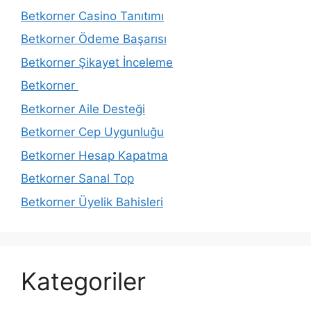
Betkorner Casino Tanıtımı
Betkorner Ödeme Başarısı
Betkorner Şikayet İnceleme
Betkorner
Betkorner Aile Desteği
Betkorner Cep Uygunluğu
Betkorner Hesap Kapatma
Betkorner Sanal Top
Betkorner Üyelik Bahisleri
Kategoriler