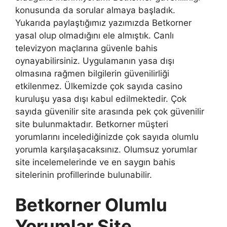
konusunda da sorular almaya başladık.
Yukarıda paylaştığımız yazımızda Betkorner
yasal olup olmadığını ele almıştık. Canlı
televizyon maçlarına güvenle bahis
oynayabilirsiniz. Uygulamanın yasa dışı
olmasına rağmen bilgilerin güvenilirliği
etkilenmez. Ülkemizde çok sayıda casino
kuruluşu yasa dışı kabul edilmektedir. Çok
sayıda güvenilir site arasında pek çok güvenilir
site bulunmaktadır. Betkorner müşteri
yorumlarını incelediğinizde çok sayıda olumlu
yorumla karşılaşacaksınız. Olumsuz yorumlar
site incelemelerinde ve en saygın bahis
sitelerinin profillerinde bulunabilir.
Betkorner Olumlu
Yorumlar Site