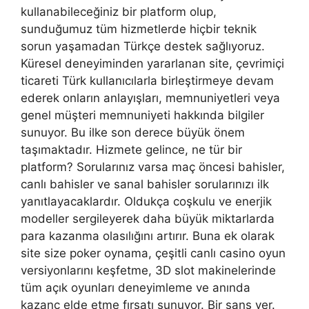
kullanabileceğiniz bir platform olup,
sunduğumuz tüm hizmetlerde hiçbir teknik
sorun yaşamadan Türkçe destek sağlıyoruz.
Küresel deneyiminden yararlanan site, çevrimiçi
ticareti Türk kullanıcılarla birleştirmeye devam
ederek onların anlayışları, memnuniyetleri veya
genel müşteri memnuniyeti hakkında bilgiler
sunuyor. Bu ilke son derece büyük önem
taşımaktadır. Hizmete gelince, ne tür bir
platform? Sorularınız varsa maç öncesi bahisler,
canlı bahisler ve sanal bahisler sorularınızı ilk
yanıtlayacaklardır. Oldukça coşkulu ve enerjik
modeller sergileyerek daha büyük miktarlarda
para kazanma olasılığını artırır. Buna ek olarak
site size poker oynama, çeşitli canlı casino oyun
versiyonlarını keşfetme, 3D slot makinelerinde
tüm açık oyunları deneyimleme ve anında
kazanç elde etme fırsatı sunuyor. Bir şans ver.