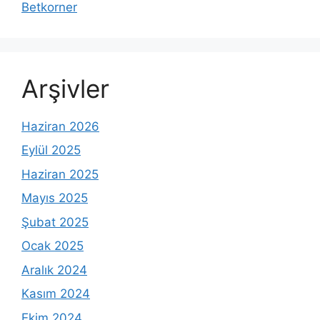
Betkorner
Arşivler
Haziran 2026
Eylül 2025
Haziran 2025
Mayıs 2025
Şubat 2025
Ocak 2025
Aralık 2024
Kasım 2024
Ekim 2024