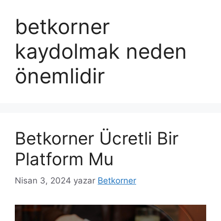
betkorner
kaydolmak neden
önemlidir
Betkorner Ücretli Bir
Platform Mu
Nisan 3, 2024
yazar
Betkorner