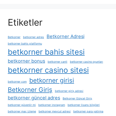
Etiketler
Betkorner Adresi
Betkorner
betkorner adres
betkorner bahis platformu
betkorner bahis sitesi
betkorner bonus
betkorner canli
betkorner casino oyunları
betkorner casino sitesi
betkorner girisi
betkorner com
Betkorner Giriş
betkorner giriş adresi
betkorner güncel adres
Betkorner Güncel Giriş
betkorner güvenlir mi
betkorner instagram
betkorner lisans bilgileri
betkorner maç izleme
betkorner mevcut adresi
betkorner para yatirma