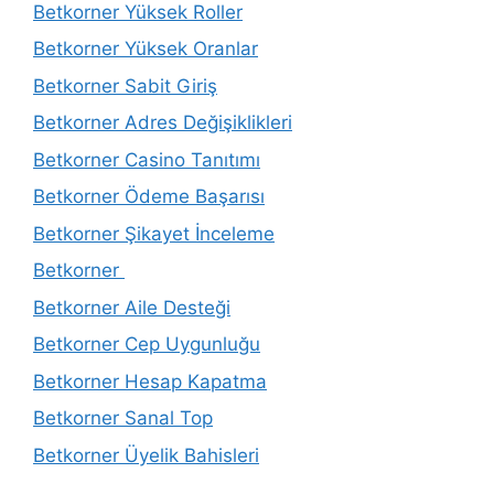
Betkorner Yüksek Roller
Betkorner Yüksek Oranlar
Betkorner Sabit Giriş
Betkorner Adres Değişiklikleri
Betkorner Casino Tanıtımı
Betkorner Ödeme Başarısı
Betkorner Şikayet İnceleme
Betkorner
Betkorner Aile Desteği
Betkorner Cep Uygunluğu
Betkorner Hesap Kapatma
Betkorner Sanal Top
Betkorner Üyelik Bahisleri