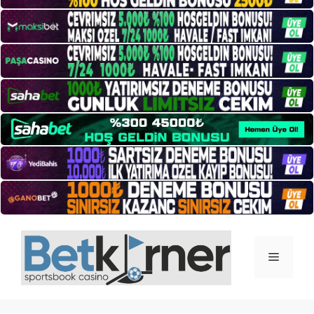
İçeriğe
atla
Menü