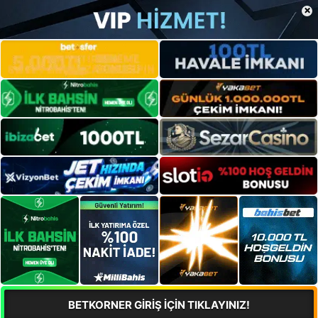
×
BETKORNER GİRİŞ İÇİN TIKLAYINIZ!