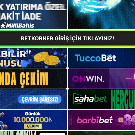
BETKORNER GİRİŞ İÇİN TIKLAYINIZ!