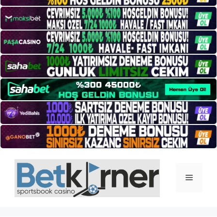
İçeriğe
atla
Menü