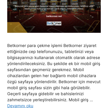
Betkorner para çekme işlemi Betkorner ziyaret
ettiğinizde cep telefonunuzu, tabletinizi veya
bilgisayarınızı kullanarak otomatik olarak adrese
yönlendirileceksiniz. Bu şekilde ek bir mobil giriş
sayfasından geçmeniz gerekmez. Mobil
cihazlardan gelen her bağlantı mobil cihazlara
özgü sayfaya yönlendirilir. Betkorner için mevcut
mobil giriş sayfası sizin gibi hala görülebilir.
Geçerli sayfaya gidebilir ve bahislerinizi
zahmetsizce yerleştirebilirsiniz. Mobil giriş …
Devamını oku