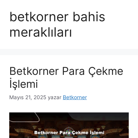
betkorner bahis
meraklıları
Betkorner Para Çekme
İşlemi
Mayıs 21, 2025
yazar
Betkorner