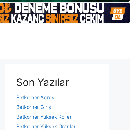
Son Yazılar
Betkorner Adresi
Betkorner Giriş
Betkorner Yüksek Roller
Betkorner Yüksek Oranlar