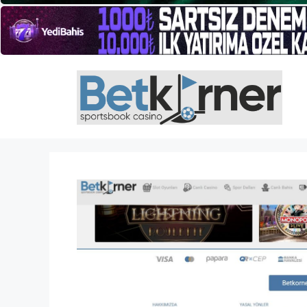
İçeriğe
atla