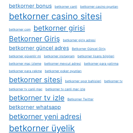
betkorner bonus
betkorner canli
betkorner casino oyunları
betkorner casino sitesi
betkorner girisi
betkorner com
Betkorner Giriş
betkorner giriş adresi
betkorner güncel adres
Betkorner Güncel Giriş
betkorner güvenlir mi
betkorner instagram
betkorner lisans bilgileri
betkorner maç izleme
betkorner mevcut adresi
betkorner para yatirma
betkorner para çekme
betkorner poker oyunları
betkorner sitesi
betkorner spor bahisleri
betkorner tv
betkorner tv canli maç
betkorner tv canli maç izle
betkorner tv izle
Betkorner Twitter
betkorner whatsapp
betkorner yeni adresi
betkorner üyelik