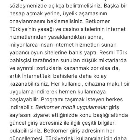
sözleşmenizde açıkça belirtmelisiniz. Başka bir
hesap açmak yerine, üyelik aşamasının
onaylanmasını beklemelisiniz. Betkorner
Türkiye’nin yasağı ve casino sitelerinin internet
hizmetlerinden yasaklandıktan sonra,
milyonlarca insan internet hizmetleri sunan
yabancı oyun sitelerine bahis yaptı. Resmi Türk
bahisçisi tarafından sunulan düşük miktarlarda
ve ayrıntılı zorluklarla kazanmak zor olsa da,
artık İnternet’teki bahislerle daha kolay
kazanabilirsiniz. Her kullanıcı, cihazına makul bir
uygulama indirerek hemen kullanmaya
başlayabilir. Programı taşımak isteyen herkes
indirebilir.
Betkorner mobil uygulamalar
giriş
sayfasını ziyaret ettiğinizde konu başlığı altında
güncel giriş adresiniz ile ilgili çeşitli bilgileri
bulabilirsiniz. Betkorner giriş adresinin her
güncellemesi, Türkiye’deki kullanıcılar için daha