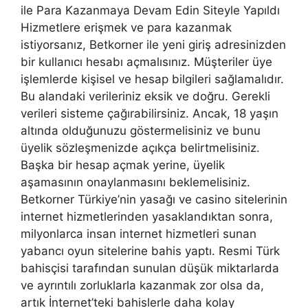
ile Para Kazanmaya Devam Edin Siteyle Yapıldı
Hizmetlere erişmek ve para kazanmak
istiyorsanız, Betkorner ile yeni giriş adresinizden
bir kullanıcı hesabı açmalısınız. Müşteriler üye
işlemlerde kişisel ve hesap bilgileri sağlamalıdır.
Bu alandaki verileriniz eksik ve doğru. Gerekli
verileri sisteme çağırabilirsiniz. Ancak, 18 yaşın
altında olduğunuzu göstermelisiniz ve bunu
üyelik sözleşmenizde açıkça belirtmelisiniz.
Başka bir hesap açmak yerine, üyelik
aşamasının onaylanmasını beklemelisiniz.
Betkorner Türkiye’nin yasağı ve casino sitelerinin
internet hizmetlerinden yasaklandıktan sonra,
milyonlarca insan internet hizmetleri sunan
yabancı oyun sitelerine bahis yaptı. Resmi Türk
bahisçisi tarafından sunulan düşük miktarlarda
ve ayrıntılı zorluklarla kazanmak zor olsa da,
artık İnternet’teki bahislerle daha kolay