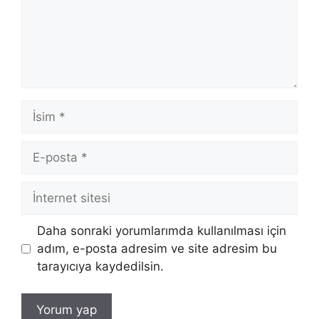
İsim
E-
posta
İnternet
sitesi
Daha sonraki yorumlarımda kullanılması için
adım, e-posta adresim ve site adresim bu
tarayıcıya kaydedilsin.