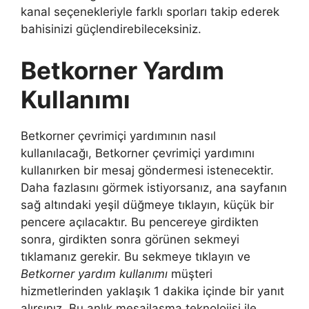
kanal seçenekleriyle farklı sporları takip ederek
bahisinizi güçlendirebileceksiniz.
Betkorner Yardım
Kullanımı
Betkorner çevrimiçi yardımının nasıl
kullanılacağı, Betkorner çevrimiçi yardımını
kullanırken bir mesaj göndermesi istenecektir.
Daha fazlasını görmek istiyorsanız, ana sayfanın
sağ altındaki yeşil düğmeye tıklayın, küçük bir
pencere açılacaktır. Bu pencereye girdikten
sonra, girdikten sonra görünen sekmeyi
tıklamanız gerekir. Bu sekmeye tıklayın ve
Betkorner yardım kullanımı
müşteri
hizmetlerinden yaklaşık 1 dakika içinde bir yanıt
alırsınız. Bu anlık mesajlaşma teknolojisi ile