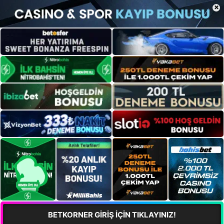
×
BETKORNER GİRİŞ İÇİN TIKLAYINIZ!