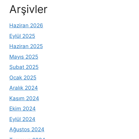
Arşivler
Haziran 2026
Eylül 2025
Haziran 2025
Mayıs 2025
Şubat 2025
Ocak 2025
Aralık 2024
Kasım 2024
Ekim 2024
Eylül 2024
Ağustos 2024