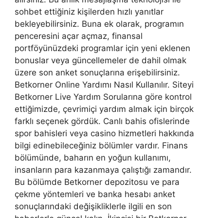
sohbet ettiğiniz kişilerden hızlı yanıtlar
bekleyebilirsiniz. Buna ek olarak, programın
penceresini açar açmaz, finansal
portföyünüzdeki programlar için yeni eklenen
bonuslar veya güncellemeler de dahil olmak
üzere son anket sonuçlarına erişebilirsiniz.
Betkorner Online Yardımı Nasıl Kullanılır. Siteyi
Betkorner Live Yardım Sorularına göre kontrol
ettiğimizde, çevrimiçi yardım almak için birçok
farklı seçenek gördük. Canlı bahis ofislerinde
spor bahisleri veya casino hizmetleri hakkında
bilgi edinebileceğiniz bölümler vardır. Finans
bölümünde, baharın en yoğun kullanımı,
insanların para kazanmaya çalıştığı zamandır.
Bu bölümde Betkorner depozitosu ve para
çekme yöntemleri ve banka hesabı anket
sonuçlarındaki değişikliklerle ilgili en son