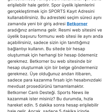
erişilebilir hale getirir. Spor üyelik işlemlerini
gerçekleştirmek için SPORTS Kayıt Adresini
kullanabilirsiniz. Bu adresteki seçim süreci aynı
zamanda yeni bir giriş adresi
Betkorner
aradığınız anlamına gelir. Resmi web sitesini ve
üyelik başvuru formunu web sitesi ile aynı anda
açabilirsiniz, sadece sizin için tanıttığımız
bağlantıyı kullanın. Bu sitede bir hesap
oluşturmak için herhangi bir hesap ödemeniz
gerekmez. Betkorner bu web sitesinde bir
hesap oluşturmak için bir belge göndermeniz
gerekmez. Üye olduğunuz andan itibaren,
sadece para kazanma fırsatı için hesabınızdaki
mevduat prosedürünü tamamlamaktır.
Betkorner Canlı Desteği. Sports News ile
kazanmak ister misiniz? Bu durumda, hızla
hareket edin. 5 dakika sonra hesap erişilebilir
hale gelir. Ancak, sadece 5 dakika içinde